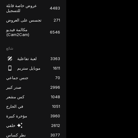
عروض خاصة قابلة
4483
للتسجيل
271
تجسس على العروض
مكالمة فيديو
6546
(Cam2Cam)
شائع
3363
لعبة تفاعلية
1611
موبايل ستريم
70
جنس جماعي
2996
صدر كبير
1048
كس مشعر
1051
في الخارج
3960
مؤخرة كبيرة
2612
خلفي
3077
نطر كساس