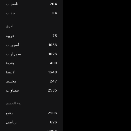
204
ناضجات
34
جدات
العرق
75
عربية
1056
أسيويات
1026
سمراوات
480
هندية
1640
لاتينية
247
مختلط
2535
بيضاوات
نوع الجسم
2286
رفيع
626
رياضي