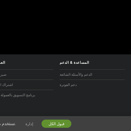
المساعدة
&
الدعم
العم
الدعم والأسئلة الشائعة
صيري
دعم الفوترة
اشتراك ال
برنامج التسويق بالعمولة 
الخاصة بنا.
نستخدم م
قبول الكل
إدارة