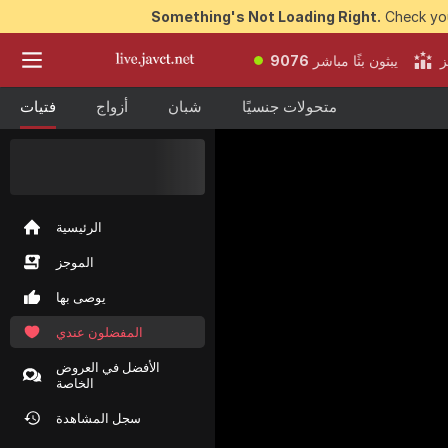
Something's Not Loading Right.
Check you
ز
يبثون بثًا مباشر
9076
متحولات جنسيًا
شبان
أزواج
فتيات
50 عملة مجانية
للفوز
بها الآن
الرئيسية
الموجز
يوصى بها
المفضلون عندي
الأفضل في العروض
الخاصة
سجل المشاهدة