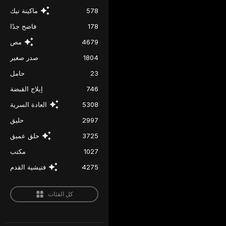
578
ماكينة نيك
178
فاضح جدًا
4679
مص
1804
صدر صغير
23
حامل
746
إيلاج القبضة
5308
العادة السرية
2997
حليق
3725
حلق عميق
1027
مكتب
4275
فتيشية القدم
كل الفئات