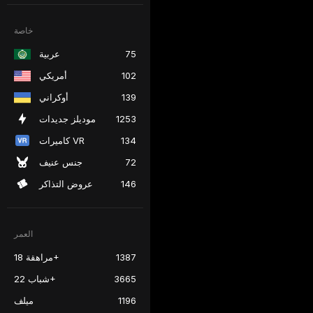
خاصة
75
عربية
102
أمريكي
139
أوكراني
1253
موديلز جديدات
134
كاميرات VR
72
جنس عنيف
146
عروض التذاكر
العمر
1387
مراهقة 18+
3665
شباب 22+
1196
ميلف