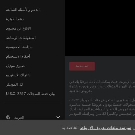
الدعم والأسئلة الشائعة
دعم الفوترة
الإبلاغ عن محتوى
استفهامات الوسائط
سياسة الخصوصية
أحكام الاستخدام
صيري موديل
اشتراك الاستوديو
مرحبًا بك في Javct! نحن مجتمع مجاني على الإنترنت حيث يمكنك
كل الموديلز
لز الهواة المذهلات لدينا وهن يؤدين مباشرةً
عروض تفاعلية.
U.S.C. 2257 بيان حفظ السجلات
Javct مجاني بنسبة 100% والوصول إليه فوري. استعرض مئات الموديلز
تحولات جنسيًا يؤدون عروضًا جنسية مباشرة
مشاهدة عروض الكاميرا المباشرة المجانية، لديك
العربية
ن يظهرون على هذا الموقع تعاقديًا أنهم يبلغون
ي
سياسة ملفات تعريف الارتباط
18 عامًا أو أكثر.