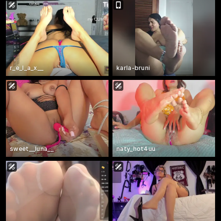
r_e_l_a_x__
karla-bruni
sweet__luna__
naty_hot4uu