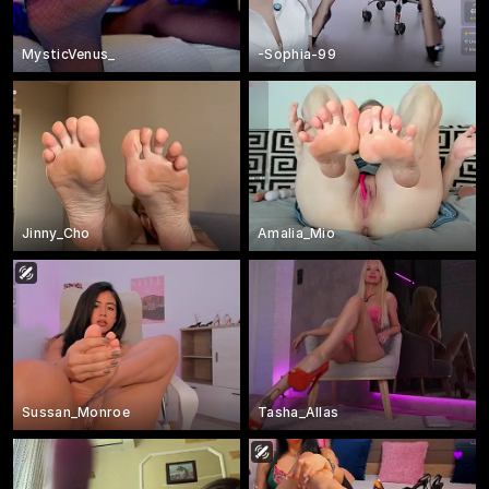
MysticVenus_
-Sophia-99
Jinny_Cho
Amalia_Mio
Sussan_Monroe
Tasha_Allas