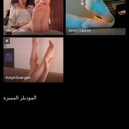
Megan_Mill
JennyGibson
KalynGoergen
الموديلز المميزة