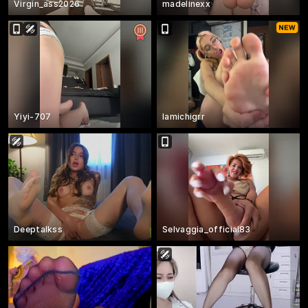
Virgin_ass2026
madelinexx
Yiyi-707
lamichigrr
Deeptalkss
Selvaggia_official83