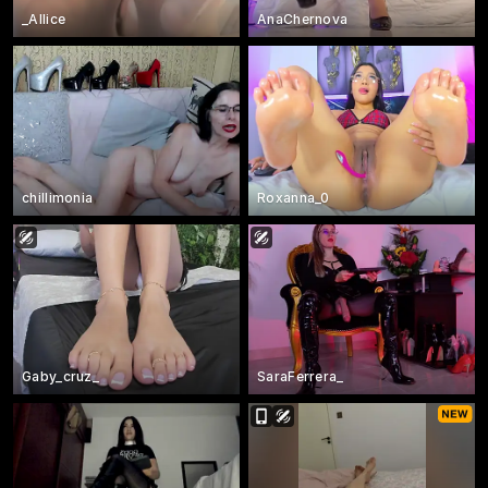
_Allice
AnaChernova
chillimonia
Roxanna_0
Gaby_cruz_
SaraFerrera_