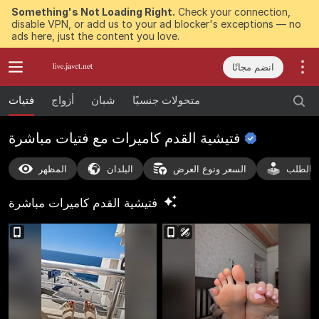
Something's Not Loading Right.
Check your connection,
disable VPN, or add us to your ad blocker's exceptions — no
ads here, just the content you love.
انضم مجانًا
متحولات جنسيًا
شبان
أزواج
فتيات
فتيشية القدم كاميرات مع فتيات
مباشرة
بالطلب
السعر ونوع العرض
البلدان
المظهر
فتيشية القدم كاميرات
مباشرة