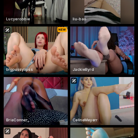
Lucyerobbie
liu-bao
bigpussylipss
JackieByrd
BriaConner_
CelineMeyerr