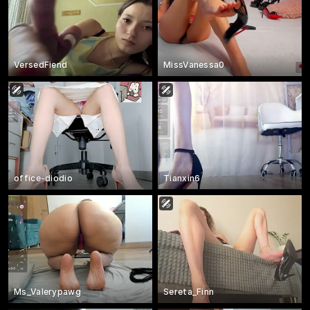
VersedFiend
MissVanessa0
office-diodio
Tianxin6
Ms_Valerypawg
Sereta_Finn