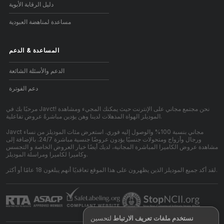
دليل الرقابة الأبوية
مساعدة لمناهضة العبودية
المساعدة
&
الدعم
الدعم والأسئلة الشائعة
دعم الفوترة
مرحبًا بك في Javct! نحن مجتمع مجاني على الإنترنت حيث يمكنك المجيء ومشاهدة
الموديلز الهواة المذهلات لدينا وهن يؤدين مباشرةً عروض تفاعلية.
Javct مجاني بنسبة 100% والوصول إليه فوري. استعرض مئات الموديلز من نساء
ورجال وأزواج ومتحولات جنسيًا يؤدون عروضًا جنسية مباشرة 24/7. بالإضافة إلى
مشاهدة عروض الكاميرا المباشرة المجانية، لديك أيضًا خيار العروض الخاصة و التجسس
وكاميرا لكاميرا ومراسلة الموديلز.
لقد أكد جميع الموديلز الذين يظهرون على هذا الموقع تعاقديًا أنهم يبلغون 18 عامًا أو أكثر.
نستخدم ملفات تعريف الارتباط
لتحسين