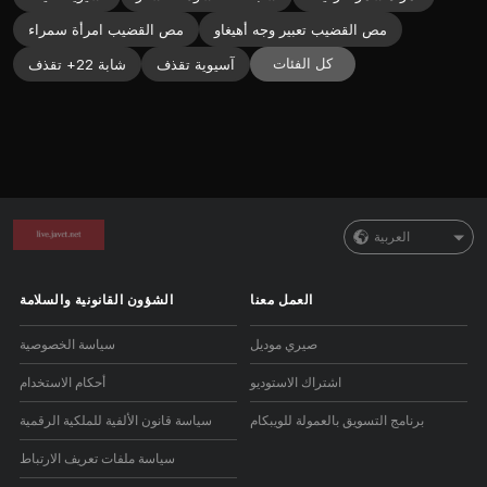
مص القضيب تعبير وجه أهيغاو
مص القضيب امرأة سمراء
كل الفئات
آسيوية تقذف
شابة 22+ تقذف
العربية
العمل معنا
الشؤون القانونية والسلامة
صيري موديل
سياسة الخصوصية
اشتراك الاستوديو
أحكام الاستخدام
برنامج التسويق بالعمولة للويبكام
سياسة قانون الألفية للملكية الرقمية
سياسة ملفات تعريف الارتباط