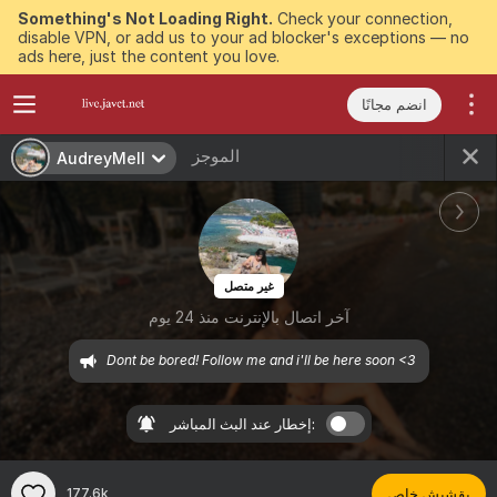
Something's Not Loading Right.
Check your connection,
disable VPN, or add us to your ad blocker's exceptions — no
ads here, just the content you love.
انضم مجانًا
الموجز
AudreyMell
غير متصل
آخر اتصال بالإنترنت منذ 24 يوم
Dont be bored! Follow me and i'll be here soon <3 
إخطار عند البث المباشر:
بقشيش خاص
177.6k