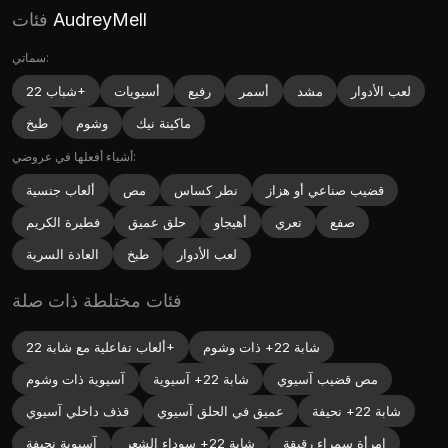
AudreyMell
فئات
سماتي:
لعب الأدوار
مشد
أسمر
رفيع
أسيويات
شباب 22+
ماكينة نيك
وشوم
طبخ
أشياء أفعلها في عروضي:
قضيب صناعي أو هزاز
نطر كساس
مص
ألعاب جنسية
صفع
تعري
أهيجاو
حلق عميق
فطيرة الكريم
لعب الأدوار
طبخ
العادة السرية
فئات مختلطة ذات صلة
شابة 22+ ذات وشوم
ألعاب تفاعلية مع شابة 22+
مص قضيب آسيوي
شابة 22+ آسيوية
آسيوية ذات وشوم
شابة 22+ نحيفة
عميق في الحلق آسيوي
قذف داخلي آسيوي
امرأة سمراء رقيقة
شابة 22+ سوداء الشعر
آسيوية نحيفة